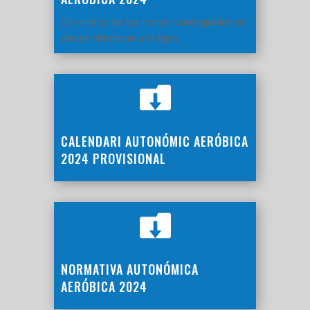
Els videos de les noves coreografies es
deuen demanar a la fgcv.

CALENDARI AUTONÓMIC AERÓBICA
2024 PROVISIONAL

NORMATIVA AUTONÓMICA
AERÓBICA 2024