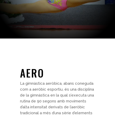
AERO
La gimnàstica aeròbica, abans coneguda
com a aeròbic esportiu, és una disciplina
de la gimnàstica en la qual s’executa una
rutina de 90 segons amb moviments
d’alta intensitat derivats de l’aeròbic
tradicional a més d’una sèrie d’elements