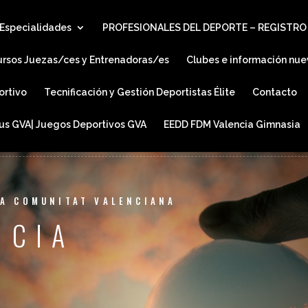
Especialidades
PROFESIONALES DEL DEPORTE – REGISTRO
ursos Juezas/ces y Entrenadoras/es
Clubes e información nue
ortivo
Tecnificación y Gestión Deportistas Élite
Contacto
ius GVA| Juegos Deportivos GVA
EEDD FDM Valencia Gimnasia
LA COMUNITAT VALENCIANA
NCIA