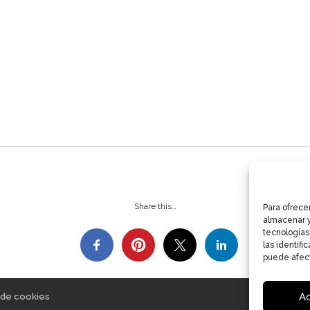
Share this…
Para ofrece
almacenar y
tecnologías
las identifi
puede afect
A
a de cookies