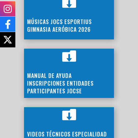

MÚSICAS JOCS ESPORTIUS
GIMNASIA AERÓBICA 2026

MANUAL DE AYUDA
INSCRIPCIONES ENTIDADES
PARTICIPANTES JOCSE

VIDEOS TÉCNICOS ESPECIALIDAD