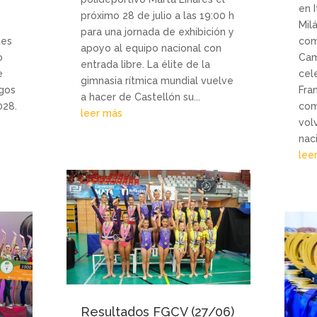
en 
próximo 28 de julio a las 19:00 h
Mil
para una jornada de exhibición y
tes
com
apoyo al equipo nacional con
o
Cam
entrada libre. La élite de la
e
cel
gimnasia rítmica mundial vuelve
egos
Fra
a hacer de Castellón su...
028.
com
leer más
vol
nac
lee
Resultados FGCV (27/06)