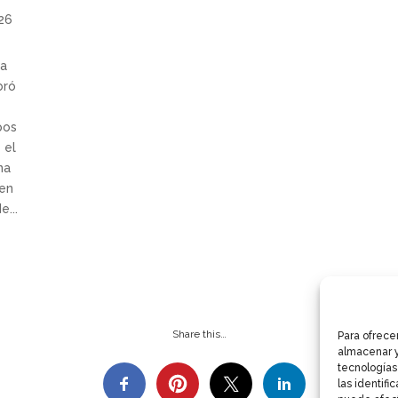
026
la
bró
o
pos
 el
na
pen
e...
Share this…
Para ofrece
almacenar y
tecnologías
las identifi