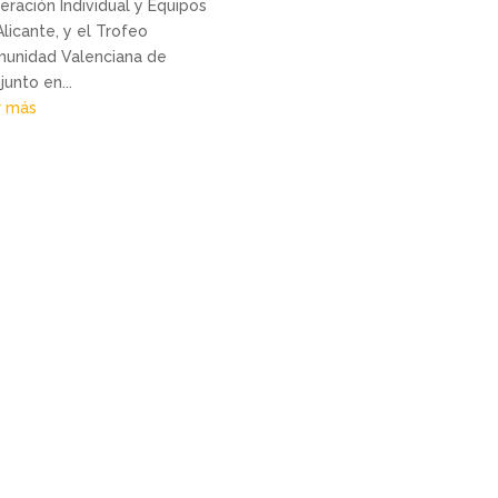
eración Individual y Equipos
Alicante, y el Trofeo
unidad Valenciana de
unto en...
r más