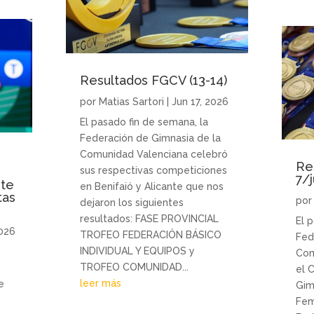
Resultados FGCV (13-14)
por
Matias Sartori
|
Jun 17, 2026
El pasado fin de semana, la
Federación de Gimnasia de la
Comunidad Valenciana celebró
Re
sus respectivas competiciones
7/j
ite
en Benifaió y Alicante que nos
tas
po
dejaron los siguientes
resultados: FASE PROVINCIAL
El 
2026
TROFEO FEDERACIÓN BÁSICO
Fed
INDIVIDUAL Y EQUIPOS y
Com
TROFEO COMUNIDAD...
el 
leer más
e
Gim
Fem