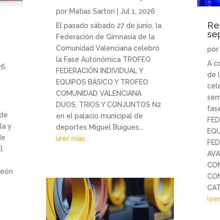
por
Matias Sartori
|
Jul 1, 2026
Re
El pasado sábado 27 de junio, la
se
Federación de Gimnasia de la
Comunidad Valenciana celebró
po
n
la Fase Autonómica TROFEO
A c
26
FEDERACIÓN INDIVIDUAL Y
de 
EQUIPOS BÁSICO Y TROFEO
cel
COMUNIDAD VALENCIANA
sem
DUOS, TRIOS Y CONJUNTOS N2
fas
 de
en el palacio municipal de
FED
la y
deportes Miguel Buigues...
EQU
de
leer más
FED
l
AVA
COM
peón
CO
CAT
lee