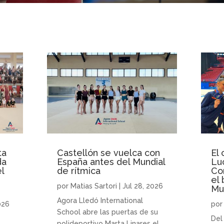
ta
Castellón se vuelca con
El 
da
España antes del Mundial
Lu
l
de rítmica
Cor
el 
por
Matias Sartori
|
Jul 28, 2026
Mu
Agora Lledó International
026
po
School abre las puertas de su
Del 
polideportivo Marta Linares el