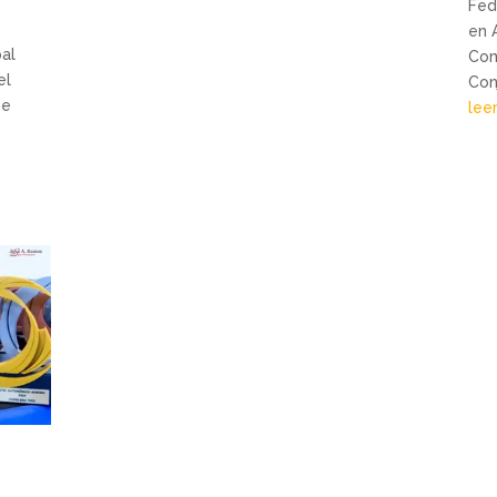
Fed
en 
al
Com
el
Conj
se
lee