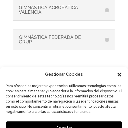
GIMNÀSTICA ACROBÀTICA
VALÈNCIA
GIMNÀSTICA FEDERADA DE
GRUP
Gestionar Cookies
Para ofrecer las mejores experiencias, utilizamos tecnologías como las
Share this…
cookies para almacenar y/o acceder a la información del dispositivo. El
consentimiento de estas tecnologías nos permitirá procesar datos
como el comportamiento de navegación o las identificaciones únicas
en este sitio. No consentir o retirar el consentimiento, puede afectar
negativamente a ciertas características y funciones.
Aceptar
Aviso Legal
Política de Privacidad