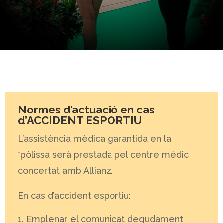
Normes d’actuació en cas
d’ACCIDENT ESPORTIU
L’assistència mèdica garantida en la
*pòlissa serà prestada pel centre mèdic
concertat amb Allianz.
En cas d’accident esportiu:
Emplenar el comunicat degudament