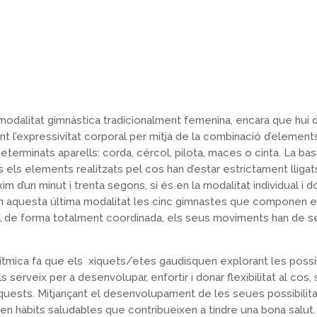
modalitat gimnàstica tradicionalment femenina, encara que hui d
l’expressivitat corporal per mitjà de la combinació d’elements 
determinats aparells: corda, cércol, pilota, maces o cinta. La b
els elements realitzats pel cos han d’estar estrictament lligats 
 d’un minut i trenta segons, si és en la modalitat individual i d
En aquesta última modalitat les cinc gimnastes que componen e
al de forma totalment coordinada, els seus moviments han de s
Rítmica fa que els xiquets/etes gaudisquen explorant les possib
 serveix per a desenvolupar, enfortir i donar flexibilitat al cos,
uests. Mitjançant el desenvolupament de les seues possibilita
xen hàbits saludables que contribueixen a tindre una bona salut