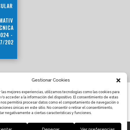
CULAR
MATIV
ÉCNICA
024 -
07/202
Gestionar Cookies
r las mejores experiencias, utilizamos tecnologías como las cookies para
/o acceder a la información del dispositivo. El consentimiento de estas
 nos permitirá procesar datos como el comportamiento de navegación o
caciones únicas en este sitio. No consentir o retirar el consentimiento,
ar negativamente a ciertas características y funciones.
ceptar
Denegar
Ver preferencias