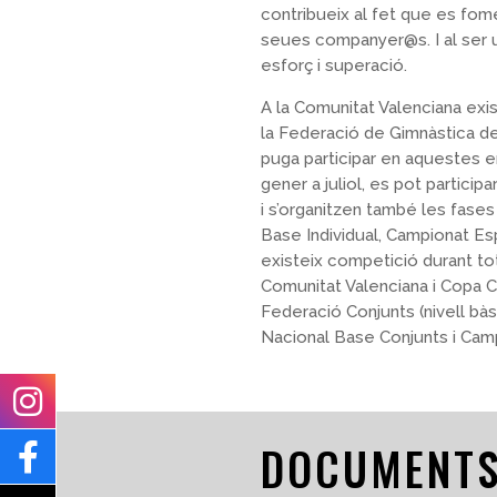
contribueix al fet que es fom
seues companyer@s. I al ser u
esforç i superació.
A la Comunitat Valenciana exi
la Federació de Gimnàstica de
puga participar en aquestes en
gener a juliol, es pot particip
i s’organitzen també les fase
Base Individual, Campionat Es
existeix competició durant tot
Comunitat Valenciana i Copa Com
Federació Conjunts (nivell bà
Nacional Base Conjunts i Cam
DOCUMENT