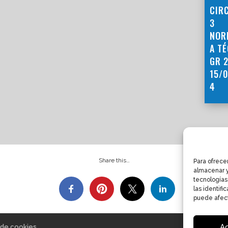
CIR
3
NOR
A T
GR 2
15/
4
Share this…
Para ofrece
almacenar y
tecnologías
las identifi
puede afect
A
a de cookies