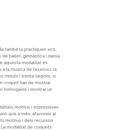
ia també la practiquen xics,
de ballet, gimnàstica i dansa
ase aquesta modalitat és
a la música de l’exercici, la
os minuts i trenta segons, si
n conjunt han de mostrar
er homogenis i mostrar un
ilitats motrius i expressives
 sinó que a més, afavoreix al
ts motrius i dels recursos
. La modalitat de conjunts