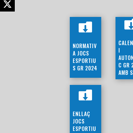

CALE
NORMATIV
I
A JOCS
AUTO
ESPORTIU
C GR 
S GR 2024
AMB 

ENLLAÇ
JOCS
ESPORTIU