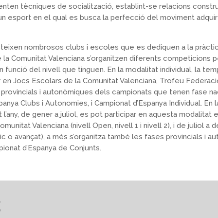
enten tècniques de socialització, establint-se relacions constru
n esport en el qual es busca la perfecció del moviment adquirei
steixen nombrosos clubs i escoles que es dediquen a la pràctic
 la Comunitat Valenciana s’organitzen diferents competicions 
 funció del nivell que tinguen. En la modalitat individual, la te
ar en Jocs Escolars de la Comunitat Valenciana, Trofeu Federació 
s provincials i autonòmiques dels campionats que tenen fase n
panya Clubs i Autonomies, i Campionat d’Espanya Individual. En 
 l’any, de gener a juliol, es pot participar en aquesta modalitat
unitat Valenciana (nivell Open, nivell 1 i nivell 2), i de juliol
sic o avançat), a més s’organitza també les fases provincials i
pionat d’Espanya de Conjunts.
S