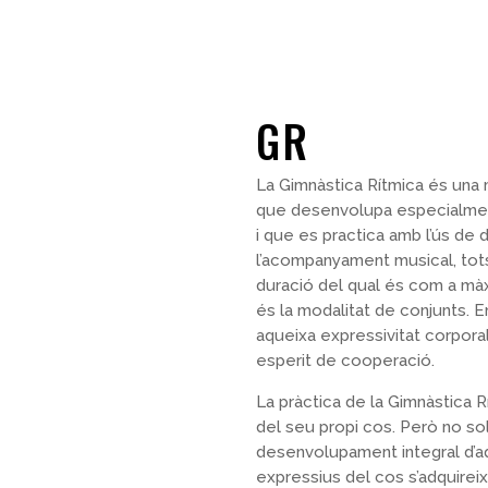
GR
La Gimnàstica Rítmica és una 
que desenvolupa especialment 
i que es practica amb l’ús de 
l’acompanyament musical, tots 
duració del qual és com a màxim
és la modalitat de conjunts. 
aqueixa expressivitat corpor
esperit de cooperació.
La pràctica de la Gimnàstica 
del seu propi cos. Però no sols
desenvolupament integral d’aq
expressius del cos s’adquirei