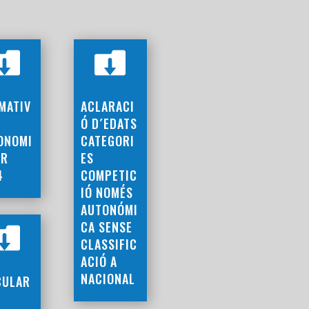


MATIV
ACLARACI
Ó D´EDATS
ONOMI
CATEGORI
GR
ES
4
COMPETIC
IÓ NOMÉS
AUTONÓMI
CA SENSE

CLASSIFIC
ACIÓ A
NACIONAL
CULAR