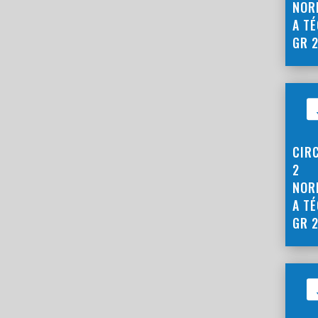
NOR
A T
GR 
CIR
2
NOR
A T
GR 