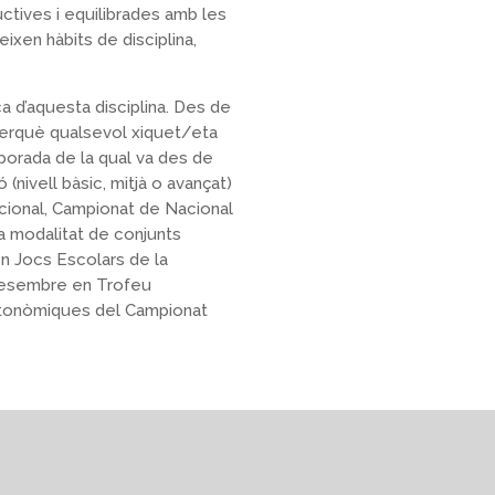
ctives i equilibrades amb les
xen hàbits de disciplina,
a d’aquesta disciplina. Des de
perquè qualsevol xiquet/eta
mporada de la qual va des de
(nivell bàsic, mitjà o avançat)
acional, Campionat de Nacional
la modalitat de conjunts
 en Jocs Escolars de la
 a desembre en Trofeu
 autonòmiques del Campionat