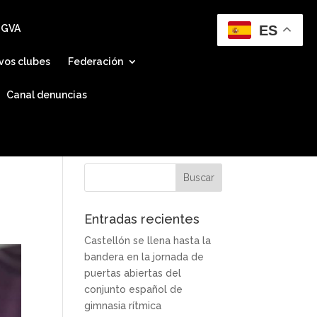
ES
 GVA
vos clubes
Federación
Canal denuncias
Entradas recientes
Castellón se llena hasta la
bandera en la jornada de
puertas abiertas del
conjunto español de
gimnasia rítmica