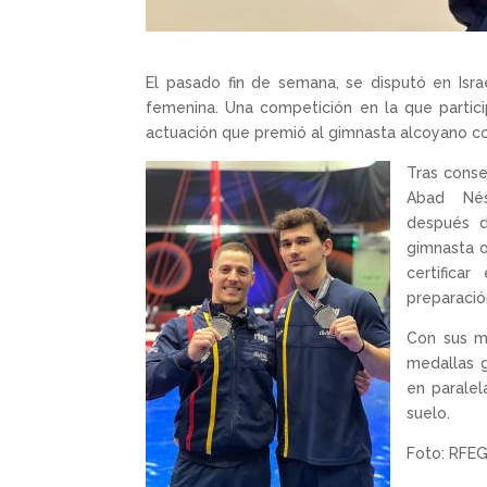
El pasado fin de semana, se disputó en Isra
femenina. Una competición en la que partic
actuación que premió al gimnasta alcoyano c
Tras conseg
Abad Nést
después de
gimnasta o
certifica
preparació
Con sus me
medallas g
en paralel
suelo.
Foto: RFE