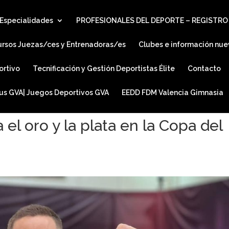
Especialidades
PROFESIONALES DEL DEPORTE – REGISTRO
ursos Juezas/ces y Entrenadoras/es
Clubes e información nue
ortivo
Tecnificación y Gestión Deportistas Élite
Contacto
ius GVA| Juegos Deportivos GVA
EEDD FDM Valencia Gimnasia
el oro y la plata en la Copa del