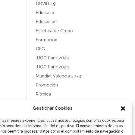
COVID-19
Educació
Educación
Estética de Grupo
Formación
GEG
JJOO París 2024
JJOO París 2024
Mundial Valencia 2023
Promoción
Rítmica
Sin categoría
Gestionar Cookies
Solidaridad
r las mejores experiencias, utilizamos tecnologías como las cookies para
Tecnificación
/o acceder a la información del dispositivo. El consentimiento de estas
Uncategorized
 nos permitirá procesar datos como el comportamiento de navegación o