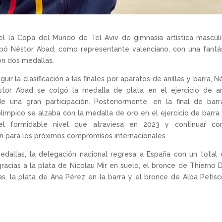
el la Copa del Mundo de Tel Aviv de gimnasia artística mascul
ipó Néstor Abad, como representante valenciano, con una fantá
on dos medallas.
uir la clasificación a las finales por aparatos de anillas y barra, N
or Abad se colgó la medalla de plata en el ejercicio de ani
 una gran participación. Posteriormente, en la final de barr
límpico se alzaba con la medalla de oro en el ejercicio de barra
r el formidable nivel que atraviesa en 2023 y continuar co
n para los próximos compromisos internacionales.
dallas, la delegación nacional regresa a España con un total
racias a la plata de Nicolau Mir en suelo, el bronce de Thierno D
as, la plata de Ana Pérez en la barra y el bronce de Alba Petis
G