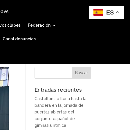
ES
 GVA
vos clubes
Federación
Canal denuncias
Entradas recientes
Castellón se llena hasta la
bandera en la jornada de
puertas abiertas del
conjunto español de
gimnasia rítmica