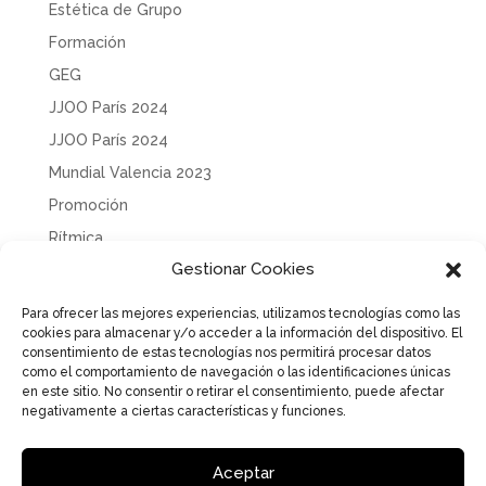
Estética de Grupo
Formación
GEG
JJOO París 2024
JJOO París 2024
Mundial Valencia 2023
Promoción
Rítmica
Gestionar Cookies
Sin categoría
Solidaridad
Para ofrecer las mejores experiencias, utilizamos tecnologías como las
cookies para almacenar y/o acceder a la información del dispositivo. El
Tecnificación
consentimiento de estas tecnologías nos permitirá procesar datos
Uncategorized
como el comportamiento de navegación o las identificaciones únicas
en este sitio. No consentir o retirar el consentimiento, puede afectar
negativamente a ciertas características y funciones.
Aceptar
Aviso Legal
Política de Privacidad