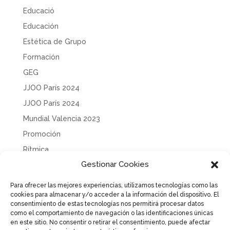
Educació
Educación
Estética de Grupo
Formación
GEG
JJOO París 2024
JJOO París 2024
Mundial Valencia 2023
Promoción
Rítmica
Gestionar Cookies
Sin categoría
Solidaridad
Para ofrecer las mejores experiencias, utilizamos tecnologías como las
cookies para almacenar y/o acceder a la información del dispositivo. El
Tecnificación
consentimiento de estas tecnologías nos permitirá procesar datos
Uncategorized
como el comportamiento de navegación o las identificaciones únicas
en este sitio. No consentir o retirar el consentimiento, puede afectar