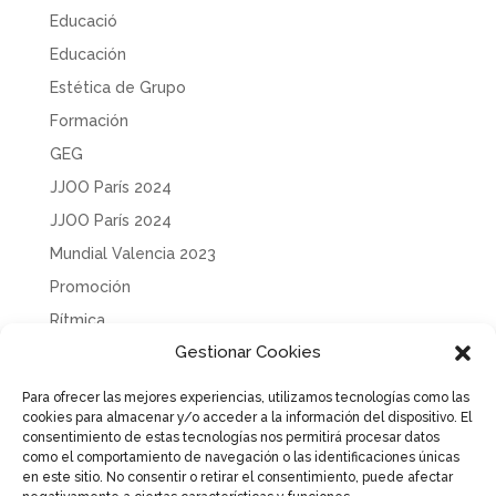
Educació
Educación
Estética de Grupo
Formación
GEG
JJOO París 2024
JJOO París 2024
Mundial Valencia 2023
Promoción
Rítmica
Gestionar Cookies
Sin categoría
Solidaridad
Para ofrecer las mejores experiencias, utilizamos tecnologías como las
cookies para almacenar y/o acceder a la información del dispositivo. El
Tecnificación
consentimiento de estas tecnologías nos permitirá procesar datos
Uncategorized
como el comportamiento de navegación o las identificaciones únicas
en este sitio. No consentir o retirar el consentimiento, puede afectar