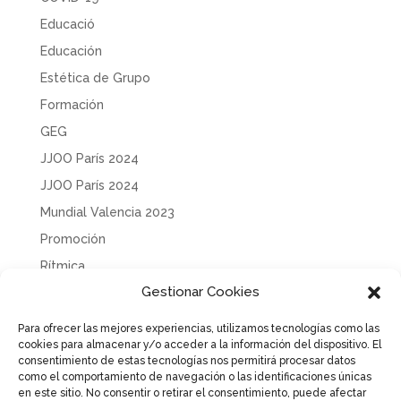
Educació
Educación
Estética de Grupo
Formación
GEG
JJOO París 2024
JJOO París 2024
Mundial Valencia 2023
Promoción
Rítmica
Gestionar Cookies
Sin categoría
Solidaridad
Para ofrecer las mejores experiencias, utilizamos tecnologías como las
cookies para almacenar y/o acceder a la información del dispositivo. El
Tecnificación
consentimiento de estas tecnologías nos permitirá procesar datos
Uncategorized
como el comportamiento de navegación o las identificaciones únicas
en este sitio. No consentir o retirar el consentimiento, puede afectar