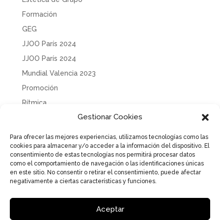
Formación
GEG
JJOO París 2024
JJOO París 2024
Mundial Valencia 2023
Promoción
Rítmica
Gestionar Cookies
Sin categoría
Solidaridad
Para ofrecer las mejores experiencias, utilizamos tecnologías como las
cookies para almacenar y/o acceder a la información del dispositivo. El
Tecnificación
consentimiento de estas tecnologías nos permitirá procesar datos
Uncategorized
como el comportamiento de navegación o las identificaciones únicas
en este sitio. No consentir o retirar el consentimiento, puede afectar
negativamente a ciertas características y funciones.
Aceptar
Aviso Legal
Política de Privacidad