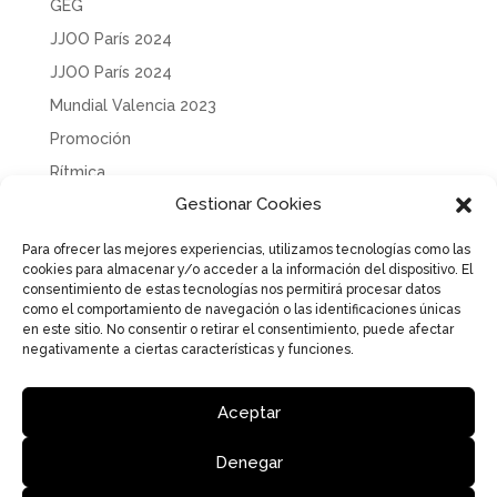
GEG
JJOO París 2024
JJOO París 2024
Mundial Valencia 2023
Promoción
Rítmica
Gestionar Cookies
Sin categoría
Solidaridad
Para ofrecer las mejores experiencias, utilizamos tecnologías como las
cookies para almacenar y/o acceder a la información del dispositivo. El
Tecnificación
consentimiento de estas tecnologías nos permitirá procesar datos
Uncategorized
como el comportamiento de navegación o las identificaciones únicas
en este sitio. No consentir o retirar el consentimiento, puede afectar
negativamente a ciertas características y funciones.
Aceptar
Aviso Legal
Política de Privacidad
Política de cookies
Denegar