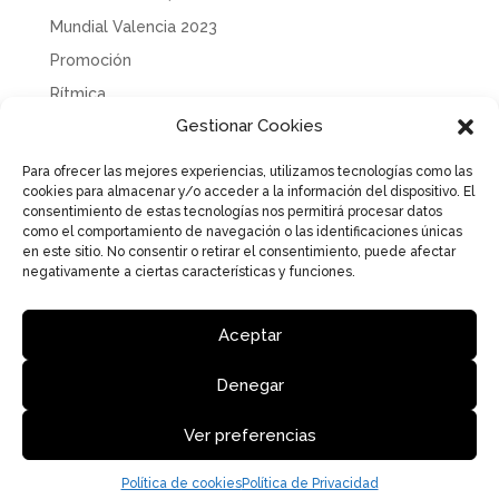
Mundial Valencia 2023
Promoción
Rítmica
Gestionar Cookies
Sin categoría
Solidaridad
Para ofrecer las mejores experiencias, utilizamos tecnologías como las
cookies para almacenar y/o acceder a la información del dispositivo. El
Tecnificación
consentimiento de estas tecnologías nos permitirá procesar datos
Uncategorized
como el comportamiento de navegación o las identificaciones únicas
en este sitio. No consentir o retirar el consentimiento, puede afectar
negativamente a ciertas características y funciones.
Aceptar
Aviso Legal
Política de Privacidad
Política de cookies
Denegar
Ver preferencias
Federació de Gimnàstica de la Comunitat Valenciana | Diseño
y desarrollo DIGVAL COMUNICACIÓN
Política de cookies
Política de Privacidad