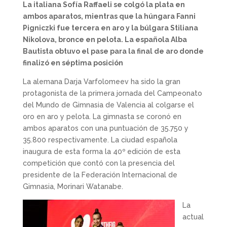
La italiana Sofía Raffaeli se colgó la plata en
ambos aparatos, mientras que la húngara Fanni
Pigniczki fue tercera en aro y la búlgara Stiliana
Nikolova, bronce en pelota.
La española Alba
Bautista obtuvo el pase para la final de aro donde
finalizó en séptima posición
La alemana Darja Varfolomeev ha sido la gran
protagonista de la primera jornada del Campeonato
del Mundo de Gimnasia de Valencia al colgarse el
oro en aro y pelota. La gimnasta se coronó en
ambos aparatos con una puntuación de 35.750 y
35.800 respectivamente. La ciudad española
inaugura de esta forma la 40º edición de esta
competición que contó con la presencia del
presidente de la Federación Internacional de
Gimnasia, Morinari Watanabe.
La
actual