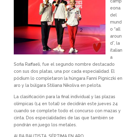
camp
eona
del
mund
o “all
aroun
d”, la
italian
a
Sofia Raffaeli, fue el segundo nombre destacado
con sus dos platas, una por cada especialidad. El
pódium lo completaron la húngara Fanni Pigniczki en
aro y la búlgara Stiliana Nikoliva en pelota.
La clasificación para la final individual y las plazas
olímpicas (14 en total) se decidirán este jueves 24
cuando se complete todo el concurso con mazas y
cinta. Dos especialidades de las que también se
pondrán en juego los metales.
ALBA BAUTISTA, SÉPTIMA EN ARO