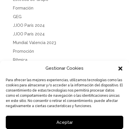
Formación
GEG
JJOO París 2024
JJOO París 2024
Mundial Valencia 2023
Promoción
Rítmica
Gestionar Cookies
Sin categoría
Solidaridad
Para ofrecer las mejores experiencias, utilizamos tecnologías como las
cookies para almacenar y/o acceder a la información del dispositivo. El
Tecnificación
consentimiento de estas tecnologías nos permitirá procesar datos
Uncategorized
como el comportamiento de navegación o las identificaciones únicas
en este sitio. No consentir o retirar el consentimiento, puede afectar
negativamente a ciertas características y funciones.
Aceptar
Aviso Legal
Política de Privacidad
Política de cookies