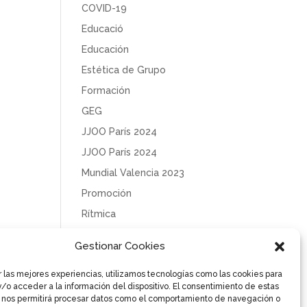
COVID-19
Educació
Educación
Estética de Grupo
Formación
GEG
JJOO París 2024
JJOO París 2024
Mundial Valencia 2023
Promoción
Rítmica
Sin categoría
Gestionar Cookies
Solidaridad
r las mejores experiencias, utilizamos tecnologías como las cookies para
Tecnificación
/o acceder a la información del dispositivo. El consentimiento de estas
Uncategorized
 nos permitirá procesar datos como el comportamiento de navegación o