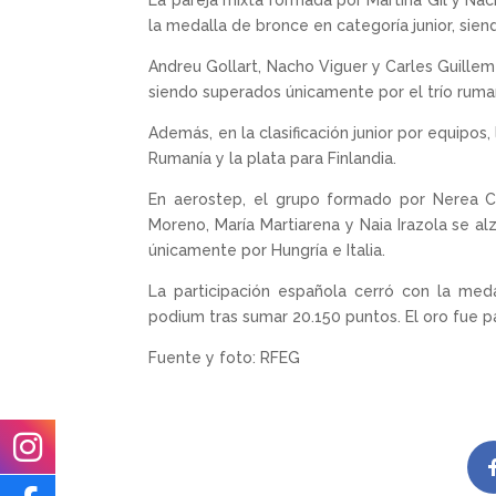
La pareja mixta formada por Martina Gil y Nac
la medalla de bronce en categoría junior, siend
Andreu Gollart, Nacho Viguer y Carles Guillem 
siendo superados únicamente por el trío ruma
Además, en la clasificación junior por equipos
Rumanía y la plata para Finlandia.
En aerostep, el grupo formado por Nerea Cor
Moreno, María Martiarena y Naia Irazola se a
únicamente por Hungría e Italia.
La participación española cerró con la me
podium tras sumar 20.150 puntos. El oro fue pa
Fuente y foto: RFEG