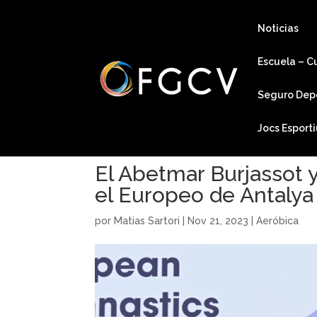
Noticias
Escuela – C
Seguro Dep
Jocs Esport
El Abetmar Burjassot y
el Europeo de Antalya
por
Matias Sartori
|
Nov 21, 2023
|
Aeróbica