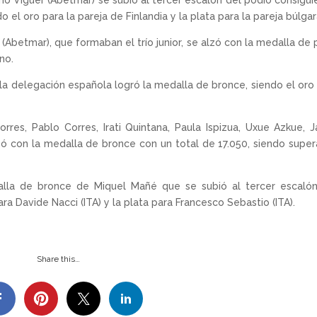
ho Viguer (Abetmar) se subió al tercer escalón del podio consigu
o el oro para la pareja de Finlandia y la plata para la pareja búlgar
(Abetmar), que formaban el trío junior, se alzó con la medalla de 
no.
, la delegación española logró la medalla de bronce, siendo el oro
res, Pablo Corres, Irati Quintana, Paula Ispizua, Uxue Azkue, J
lzó con la medalla de bronce con un total de 17.050, siendo supe
dalla de bronce de Miquel Mañé que se subió al tercer escaló
ra Davide Nacci (ITA) y la plata para Francesco Sebastio (ITA).
Share this…