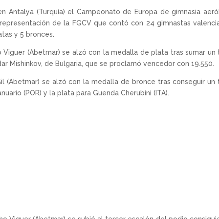
en Antalya (Turquía) el Campeonato de Europa de gimnasia aeró
 representación de la FGCV que contó con 24 gimnastas valenci
atas y 5 bronces.
ho Viguer (Abetmar) se alzó con la medalla de plata tras sumar un 
ar Mishinkov, de Bulgaria, que se proclamó vencedor con 19.550.
a Gil (Abetmar) se alzó con la medalla de bronce tras conseguir un 
nuario (POR) y la plata para Guenda Cherubini (ITA).