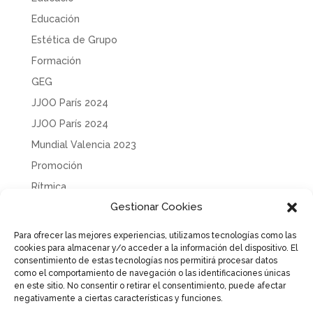
Educación
Estética de Grupo
Formación
GEG
JJOO París 2024
JJOO París 2024
Mundial Valencia 2023
Promoción
Rítmica
Gestionar Cookies
Sin categoría
Solidaridad
Para ofrecer las mejores experiencias, utilizamos tecnologías como las
cookies para almacenar y/o acceder a la información del dispositivo. El
Tecnificación
consentimiento de estas tecnologías nos permitirá procesar datos
Uncategorized
como el comportamiento de navegación o las identificaciones únicas
en este sitio. No consentir o retirar el consentimiento, puede afectar
negativamente a ciertas características y funciones.