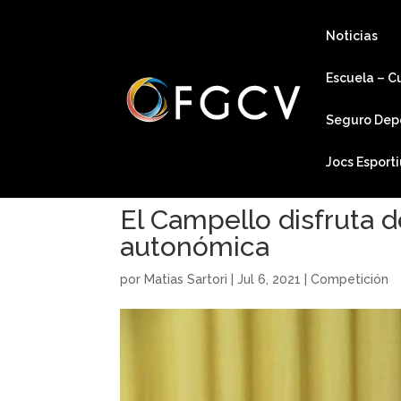
Noticias
Escuela – C
Seguro Dep
Jocs Esport
El Campello disfruta de
autonómica
por
Matias Sartori
|
Jul 6, 2021
|
Competición