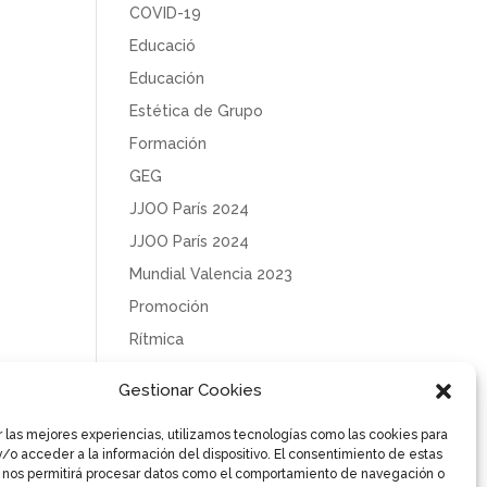
COVID-19
Educació
Educación
Estética de Grupo
Formación
GEG
JJOO París 2024
JJOO París 2024
Mundial Valencia 2023
Promoción
Rítmica
Sin categoría
Gestionar Cookies
Solidaridad
r las mejores experiencias, utilizamos tecnologías como las cookies para
Tecnificación
/o acceder a la información del dispositivo. El consentimiento de estas
Uncategorized
 nos permitirá procesar datos como el comportamiento de navegación o