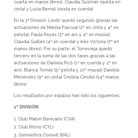
cuarta en manos libres), Claudia Guzmán (quinta en
cinta) y Lucía Bernat (sexta en cuerda)
En la 3º División, Lledó quedó segundo gracias las
actuaciones de Marina Pascual (2º en cinta y 4º en
pelota), Paula Reyes (3º en aro y 4º en mazas),
Claudia Guillén (4º en cuerda) y Inés Victoria (7º en
manos libres). Por su parte, el Torrevieja quedó
tercero en la suma de las dos fases gracias a las
actuaciones de Daniela Picó (1º en cuerda y 2º en
aro), Blanca Tomás (5º pelota y 10º mazas) Daniela
Menéndez (9º en cinta) Cristina Cincilei (14º manos
libres)
Los resultados por equipos han sido los siguientes:
1º DIVISIÓN
Club Mabel Benicarló (CVA)
Club Ritmo (CYL)
Gimnástica Consell (BAL)