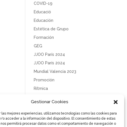
COVID-19
Educació
Educación
Estética de Grupo
Formación
GEG
JJOO París 2024
JJOO París 2024
Mundial Valencia 2023
Promoción
Rítmica
Sin categoría
Gestionar Cookies
Solidaridad
r las mejores experiencias, utilizamos tecnologías como las cookies para
Tecnificación
/o acceder a la información del dispositivo. El consentimiento de estas
Uncategorized
 nos permitirá procesar datos como el comportamiento de navegación o