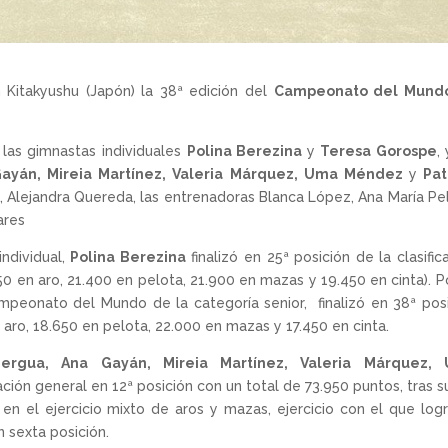
 Kitakyushu (Japón) la 38ª edición del
Campeonato del Mund
las gimnastas individuales
Polina Berezina
y
Teresa Gorospe
,
Gayán, Mireia Martínez, Valeria Márquez, Uma Méndez
y
Patr
ra, Alejandra Quereda, las entrenadoras Blanca López, Ana María Pe
ares
ndividual,
Polina Berezina
finalizó en 25ª posición de la clasific
 en aro, 21.400 en pelota, 21.900 en mazas y 19.450 en cinta). P
mpeonato del Mundo de la categoría senior, finalizó en 38ª pos
aro, 18.650 en pelota, 22.000 en mazas y 17.450 en cinta.
Bergua, Ana Gayán, Mireia Martínez, Valeria Márquez,
cación general en 12ª posición con un total de 73.950 puntos, tras 
 en el ejercicio mixto de aros y mazas, ejercicio con el que log
n sexta posición.