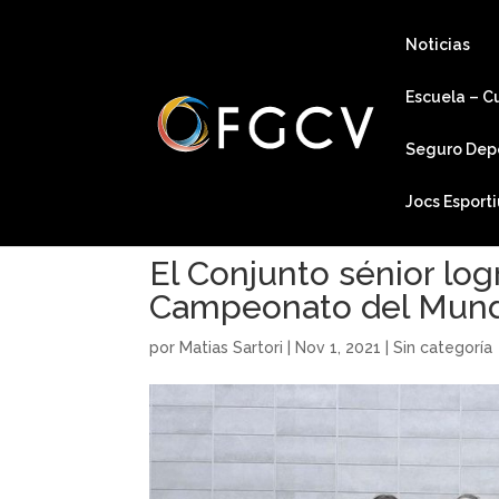
Noticias
Escuela – C
Seguro Dep
Jocs Esport
El Conjunto sénior logr
Campeonato del Mun
por
Matias Sartori
|
Nov 1, 2021
|
Sin categoría