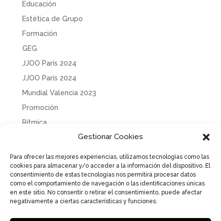
Educación
Estética de Grupo
Formación
GEG
JJOO París 2024
JJOO París 2024
Mundial Valencia 2023
Promoción
Rítmica
Gestionar Cookies
Sin categoría
Solidaridad
Para ofrecer las mejores experiencias, utilizamos tecnologías como las
cookies para almacenar y/o acceder a la información del dispositivo. El
Tecnificación
consentimiento de estas tecnologías nos permitirá procesar datos
Uncategorized
como el comportamiento de navegación o las identificaciones únicas
en este sitio. No consentir o retirar el consentimiento, puede afectar
negativamente a ciertas características y funciones.