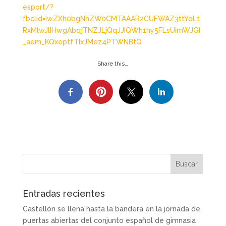
esport/?
fbclid=IwZXh0bgNhZW0CMTAAAR2CUFWAZ3ttYoLt
RxMlwJlIHwgAbqjTNZJLjQqJJIQWh1hy5FLsUimWJGI
_aem_KQxeptfTIxJMez4PTWNBtQ
Share this…
Entradas recientes
Castellón se llena hasta la bandera en la jornada de
puertas abiertas del conjunto español de gimnasia