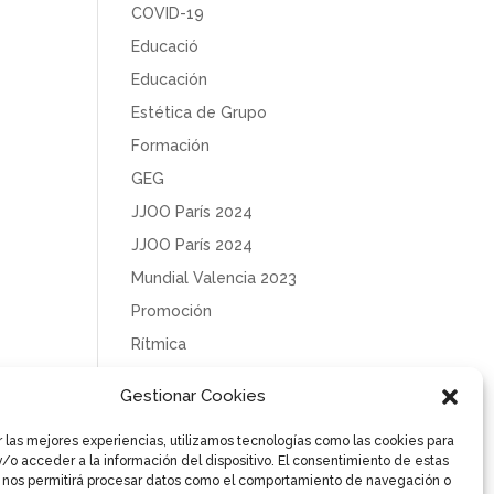
COVID-19
Educació
Educación
Estética de Grupo
Formación
GEG
JJOO París 2024
JJOO París 2024
Mundial Valencia 2023
Promoción
Rítmica
Sin categoría
Gestionar Cookies
Solidaridad
r las mejores experiencias, utilizamos tecnologías como las cookies para
Tecnificación
/o acceder a la información del dispositivo. El consentimiento de estas
Uncategorized
 nos permitirá procesar datos como el comportamiento de navegación o