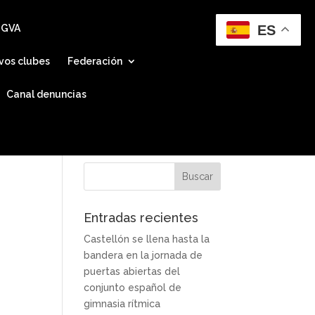
ES
 GVA
vos clubes
Federación
Canal denuncias
Entradas recientes
Castellón se llena hasta la
bandera en la jornada de
puertas abiertas del
conjunto español de
gimnasia rítmica