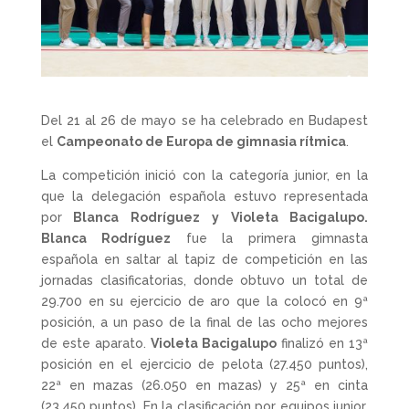
Del 21 al 26 de mayo se ha celebrado en Budapest
el
Campeonato de Europa de gimnasia rítmica
.
La competición inició con la categoría junior, en la
que la delegación española estuvo representada
por
Blanca Rodríguez y Violeta Bacigalupo.
Blanca Rodríguez
fue la primera gimnasta
española en saltar al tapiz de competición en las
jornadas clasificatorias, donde obtuvo un total de
29.700 en su ejercicio de aro que la colocó en 9ª
posición, a un paso de la final de las ocho mejores
de este aparato.
Violeta Bacigalupo
finalizó en 13ª
posición en el ejercicio de pelota (27.450 puntos),
22ª en mazas (26.050 en mazas) y 25ª en cinta
(23.450 puntos). En la clasificación por equipos junior,