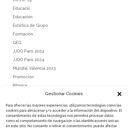
Educació
Educación
Estética de Grupo
Formación
GEG
JJOO París 2024
JJOO París 2024
Mundial Valencia 2023
Promoción
Rítmica
Gestionar Cookies
Sin categoría
Solidaridad
Para ofrecer las mejores experiencias, utilizamos tecnologías como las
cookies para almacenar y/o acceder a la información del dispositivo. El
Tecnificación
consentimiento de estas tecnologías nos permitirá procesar datos
Uncategorized
como el comportamiento de navegación o las identificaciones únicas
en este sitio. No consentir o retirar el consentimiento, puede afectar