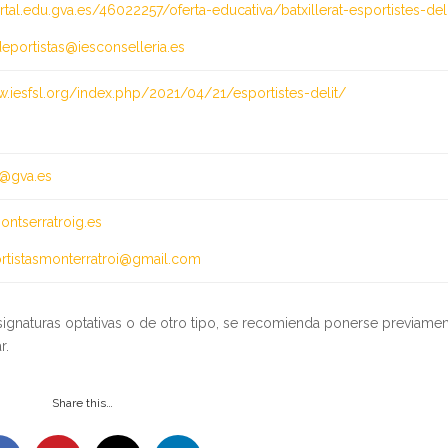
rtal.edu.gva.es/46022257/oferta-educativa/batxillerat-esportistes-del
deportistas@iesconselleria.es
w.iesfsl.org/index.php/2021/04/21/esportistes-delit/
@gva.es
ntserratroig.es
tistasmonterratroi@gmail.com
signaturas optativas o de otro tipo, se recomienda ponerse previame
r.
Share this…