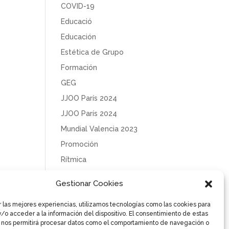
COVID-19
Educació
Educación
Estética de Grupo
Formación
GEG
JJOO París 2024
JJOO París 2024
Mundial Valencia 2023
Promoción
Rítmica
Sin categoría
Gestionar Cookies
Solidaridad
r las mejores experiencias, utilizamos tecnologías como las cookies para
Tecnificación
/o acceder a la información del dispositivo. El consentimiento de estas
Uncategorized
 nos permitirá procesar datos como el comportamiento de navegación o