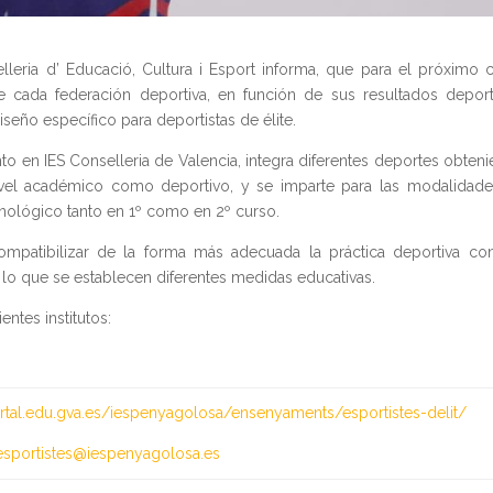
leria d’ Educació, Cultura i Esport informa, que para el próximo 
e cada federación deportiva, en función de sus resultados deport
iseño específico para deportistas de élite.
o en IES Conselleria de Valencia, integra diferentes deportes obten
ivel académico como deportivo, y se imparte para las modalidad
cnológico tanto en 1º como en 2º curso.
compatibilizar de la forma más adecuada la práctica deportiva co
a lo que se establecen diferentes medidas educativas.
entes institutos:
ortal.edu.gva.es/iespenyagolosa/ensenyaments/esportistes-delit/
desportistes@iespenyagolosa.es