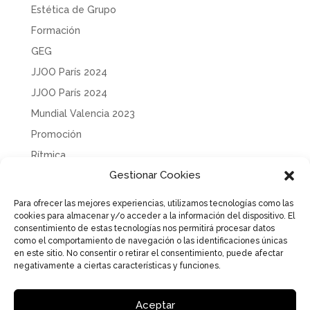
Estética de Grupo
Formación
GEG
JJOO París 2024
JJOO París 2024
Mundial Valencia 2023
Promoción
Rítmica
Gestionar Cookies
Sin categoría
Solidaridad
Para ofrecer las mejores experiencias, utilizamos tecnologías como las
cookies para almacenar y/o acceder a la información del dispositivo. El
Tecnificación
consentimiento de estas tecnologías nos permitirá procesar datos
Uncategorized
como el comportamiento de navegación o las identificaciones únicas
en este sitio. No consentir o retirar el consentimiento, puede afectar
negativamente a ciertas características y funciones.
Aceptar
Aviso Legal
Política de Privacidad