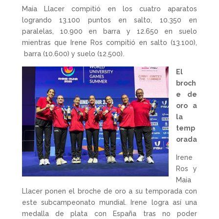
Maia Llacer compitió en los cuatro aparatos
logrando 13.100 puntos en salto, 10.350 en
paralelas, 10.900 en barra y 12.650 en suelo
mientras que Irene Ros compitió en salto (13.100),
barra (10.600) y suelo (12.500).
El
broch
e de
oro a
la
temp
orada
Irene
Ros y
Maia
Llacer ponen el broche de oro a su temporada con
este subcampeonato mundial. Irene logra así una
medalla de plata con España tras no poder