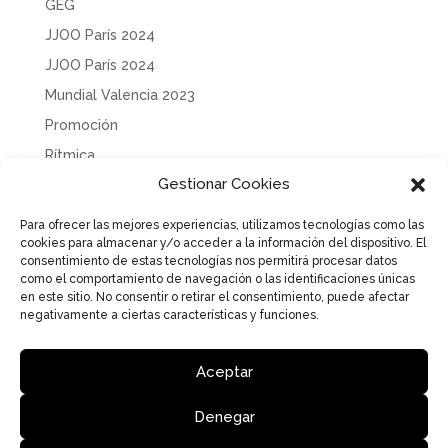
GEG
JJOO París 2024
JJOO París 2024
Mundial Valencia 2023
Promoción
Rítmica
Gestionar Cookies
Sin categoría
Solidaridad
Para ofrecer las mejores experiencias, utilizamos tecnologías como las
cookies para almacenar y/o acceder a la información del dispositivo. El
Tecnificación
consentimiento de estas tecnologías nos permitirá procesar datos
Uncategorized
como el comportamiento de navegación o las identificaciones únicas
en este sitio. No consentir o retirar el consentimiento, puede afectar
negativamente a ciertas características y funciones.
Aceptar
Aviso Legal
Política de Privacidad
Política de cookies
Denegar