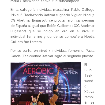
María (Taekwondo Xàtiva) fue subcampeón.
En la categoría individual masculina, Pablo Gallego
(Nivel 6, Taekwondo Xàtiva) e Ignacio Viguer (Nicel 7,
CG Abetmar Burjassot) se proclamaron campeonas
de España al igual que Belén Guillemot (CG Abetmar
Burjassot) que se colgó en oro en el nivel 8
individual femenino y donde su compañera Noelia
Guillem fue tercera.
Por su parte, en nivel 7 individual femenino, Paula
Garcia (Taekwondo Xàtiva) logró el segundo puesto
El
Club
Taek
wond
o
Xàtiva
tambi
én se