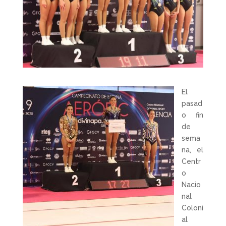
El
pasad
o fin
de
sema
na, el
Centr
o
Nacio
nal
Coloni
al