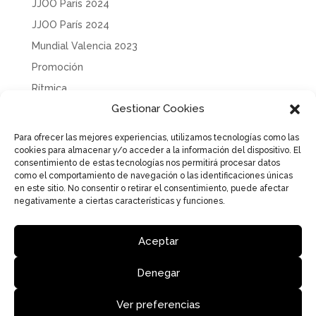
JJOO París 2024
JJOO París 2024
Mundial Valencia 2023
Promoción
Rítmica
Gestionar Cookies
Sin categoría
Solidaridad
Para ofrecer las mejores experiencias, utilizamos tecnologías como las
cookies para almacenar y/o acceder a la información del dispositivo. El
Tecnificación
consentimiento de estas tecnologías nos permitirá procesar datos
Uncategorized
como el comportamiento de navegación o las identificaciones únicas
en este sitio. No consentir o retirar el consentimiento, puede afectar
negativamente a ciertas características y funciones.
Aceptar
Aviso Legal
Política de Privacidad
Política de cookies
Denegar
Ver preferencias