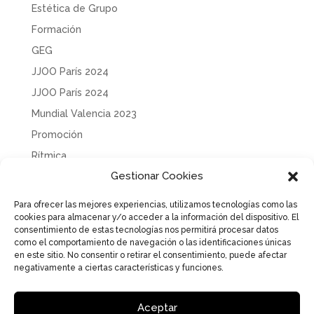
Estética de Grupo
Formación
GEG
JJOO París 2024
JJOO París 2024
Mundial Valencia 2023
Promoción
Rítmica
Gestionar Cookies
Sin categoría
Solidaridad
Para ofrecer las mejores experiencias, utilizamos tecnologías como las
cookies para almacenar y/o acceder a la información del dispositivo. El
Tecnificación
consentimiento de estas tecnologías nos permitirá procesar datos
Uncategorized
como el comportamiento de navegación o las identificaciones únicas
en este sitio. No consentir o retirar el consentimiento, puede afectar
negativamente a ciertas características y funciones.
Aceptar
Aviso Legal
Política de Privacidad