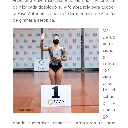
El polideportivo municipal Sara Moreno – Vicente Lli
de Moncada desplegó su alfombra roja para acoger
la Fase Autonómica para el Campeonato de España
de gimnasia aeróbica.
Más
de 60
actua
cione
s
cobra
ron
vida
duran
te el
sábad
o y
domin
go
donde numerosos gimnastas ofrecieron un gran