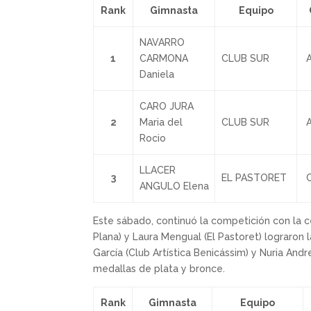
Rank
Gimnasta
Equipo
NAVARRO
1
CARMONA
CLUB SUR
A
Daniela
CARO JURA
2
Maria del
CLUB SUR
A
Rocio
LLACER
3
EL PASTORET
C
ANGULO Elena
Este sábado, continuó la competición con la ce
Plana) y Laura Mengual (El Pastoret) lograro
García (Club Artística Benicássim) y Nuria And
medallas de plata y bronce.
Rank
Gimnasta
Equipo