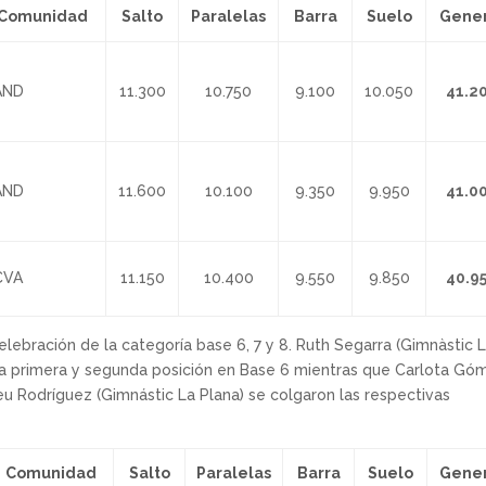
Comunidad
Salto
Paralelas
Barra
Suelo
Gener
ND
11.300
10.750
9.100
10.050
41.2
ND
11.600
10.100
9.350
9.950
41.0
VA
11.150
10.400
9.550
9.850
40.9
lebración de la categoría base 6, 7 y 8. Ruth Segarra (Gimnàstic 
n la primera y segunda posición en Base 6 mientras que Carlota Gó
reu Rodríguez (Gimnástic La Plana) se colgaron las respectivas
Comunidad
Salto
Paralelas
Barra
Suelo
Gene