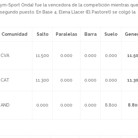
b Gym-Sport Onda) fue la vencedora de la competición mientras qu
segundo puesto. En Base 4, Elena Llacer (El Pastoret) se colgó la
Comunidad
Salto
Paralelas
Barra
Suelo
Gene
CVA
11.500
0.000
0.000
0.000
11.5
CAT
11.300
0.000
0.000
0.000
11.3
AND
0.000
0.000
0.000
8.800
8.80