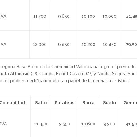
VA
11.700
9.650
10.100
10.000
41.4
VA
12.000
6.850
10.200
10.450
39.5
ategoría Base 8 donde la Comunidad Valenciana logró el pleno de
ieta Attanasio (1º), Claudia Benet Cavero (2º) y Noelia Segura San
 en el pódium certificando el gran papel de la gimnasia artística
Comunidad
Salto
Paraleas
Barra
Suelo
Gener
CVA
11.450
9.550
10.600
9.900
41.5