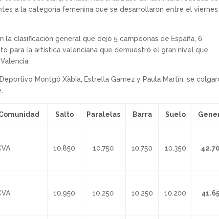
tes a la categoría femenina que se desarrollaron entre el viernes
 la clasificación general que dejó 5 campeonas de España, 6
o para la artística valenciana que demuestró el gran nivel que
 Valencia.
b Deportivo Montgó Xàbia, Estrella Gamez y Paula Martín, se colga
.
Comunidad
Salto
Paralelas
Barra
Suelo
Gener
VA
10.850
10.750
10.750
10.350
42.7
VA
10.950
10.250
10.250
10.200
41.6