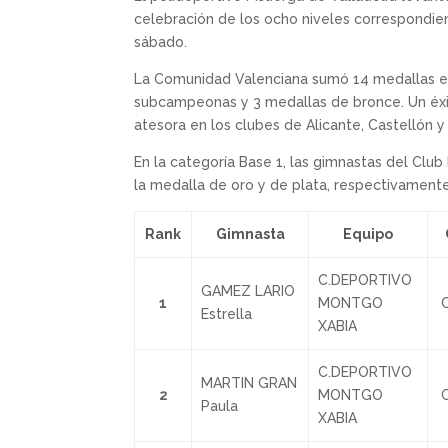
celebración de los ocho niveles correspondien
sábado.
La Comunidad Valenciana sumó 14 medallas en
subcampeonas y 3 medallas de bronce. Un éxit
atesora en los clubes de Alicante, Castellón y
En la categoría Base 1, las gimnastas del Clu
la medalla de oro y de plata, respectivamente
Rank
Gimnasta
Equipo
C.DEPORTIVO
GAMEZ LARIO
1
MONTGO
C
Estrella
XABIA
C.DEPORTIVO
MARTIN GRAN
2
MONTGO
C
Paula
XABIA