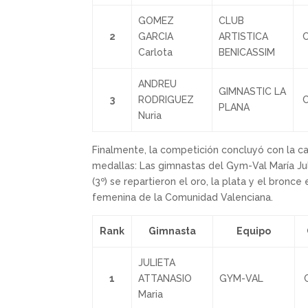
GOMEZ
CLUB
2
GARCIA
ARTISTICA
C
Carlota
BENICASSIM
ANDREU
GIMNASTIC LA
3
RODRIGUEZ
C
PLANA
Nuria
Finalmente, la competición concluyó con la c
medallas: Las gimnastas del Gym-Val María Jul
(3º) se repartieron el oro, la plata y el bronce
femenina de la Comunidad Valenciana.
Rank
Gimnasta
Equipo
JULIETA
1
ATTANASIO
GYM-VAL
Maria