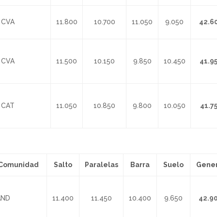
CVA
11.800
10.700
11.050
9.050
42.6
CVA
11.500
10.150
9.850
10.450
41.9
CAT
11.050
10.850
9.800
10.050
41.7
Comunidad
Salto
Paralelas
Barra
Suelo
Gener
ND
11.400
11.450
10.400
9.650
42.9