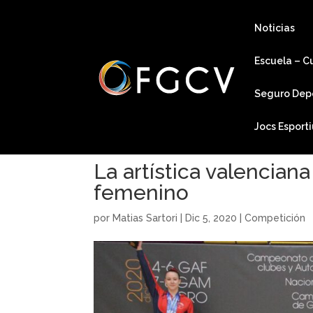
Noticias
Escuela – C
Seguro Dep
Jocs Esport
La artística valencian
femenino
por
Matias Sartori
|
Dic 5, 2020
|
Competición