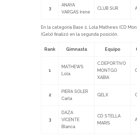
ANAYA
3
CLUB SUR
A
VARGAS Irene
En la categoría Base 2, Lola Mathews (CD Mont
(Gelx) finalizó en la segunda posición.
Rank
Gimnasta
Equipo
C.DEPORTIVO
MATHEWS
1
MONTGO
C
Lola
XABIA
PIERA SOLER
2
GELX
C
Carla
DAZA
CD STELLA
3
VICENTE
A
MARIS
Blanca