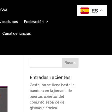
ES
 GVA
vos clubes
Federación
Canal denuncias
Entradas recientes
Castellón se llena hasta la
bandera en la jornada de
puertas abiertas del
conjunto español de
gimnasia rítmica