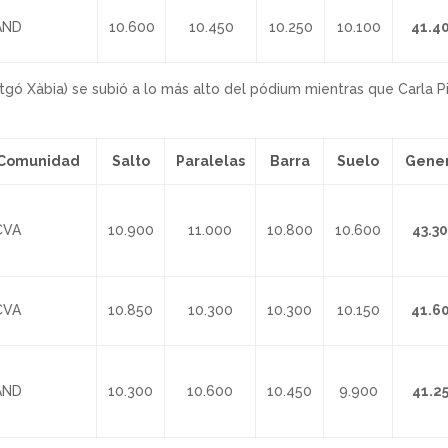
ND
10.600
10.450
10.250
10.100
41.4
gó Xàbia) se subió a lo más alto del pódium mientras que Carla P
Comunidad
Salto
Paralelas
Barra
Suelo
Gener
VA
10.900
11.000
10.800
10.600
43.3
VA
10.850
10.300
10.300
10.150
41.6
ND
10.300
10.600
10.450
9.900
41.2