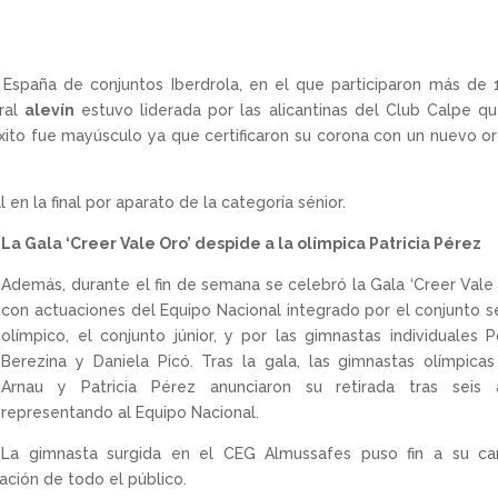
España de conjuntos Iberdrola, en el que participaron más de
eral
alevín
estuvo liderada por las alicantinas del Club Calpe q
éxito fue mayúsculo ya que certificaron su corona con un nuevo o
n la final por aparato de la categoría sénior.
La Gala ‘Creer Vale Oro’ despide a la olímpica Patricia Pérez
Además, durante el fin de semana se celebró la Gala ‘Creer Vale 
con actuaciones del Equipo Nacional integrado por el conjunto s
olímpico, el conjunto júnior, y por las gimnastas individuales P
Berezina y Daniela Picó. Tras la gala, las gimnastas olímpica
Arnau y Patricia Pérez anunciaron su retirada tras seis 
representando al Equipo Nacional.
La gimnasta surgida en el CEG Almussafes puso fin a su car
ación de todo el público.