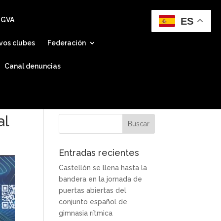
ES
 GVA
vos clubes
Federación
Canal denuncias
al
Entradas recientes
Castellón se llena hasta la
bandera en la jornada de
puertas abiertas del
conjunto español de
gimnasia rítmica