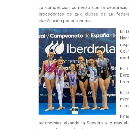
La competición comenzó con la celebración
procedentes de 253 clubes de 19 federa
clasificación por autonomías.
En l
Nari
resp
Coli
meda
En 
Berz
bron
En l
mien
cam
Fin
autonomías, alzando la Senyera a lo más al