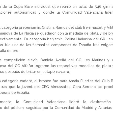
 de la Copa Base individual que reunió un total de 546 gimna
ciones autonómicas y donde la Comunidad Valenciana lider
a categoría prebenjamín, Cristina Ramos del club Benimaclet y Vikt
manova de La Nucia se quedaron con la medalla de plata y de b
ectivamente. En categoría benjamín, Polina Harkusha del GR Jen
no fue una de las flamantes campeonas de España tras colgar
lla de oro.
la competición alevín, Daniela Avellá del CG Les Marines y 
osa del CG Alfafar lograron las respectivas medallas de plata
ce después de brillar en el tapiz navarro.
a categoría cadete, el bronce fue para Amaia Fuertes del Club 
tras que la juvenil del CEG Almussafes, Cora Serrano, se pro
peona de España.
almente, la Comunidad Valenciana lideró la clasificación
to del pódium, seguidas por la Comunidad de Madrid y Asturias