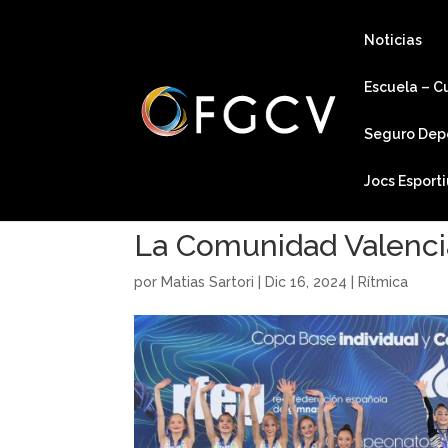
Noticias
Escuela – C
Seguro Dep
Jocs Esport
La Comunidad Valencia
por
Matias Sartori
|
Dic 16, 2024
|
Rítmica