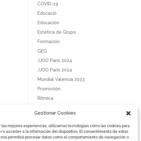
COVID-19
Educació
Educación
Estética de Grupo
Formación
GEG
JJOO París 2024
JJOO París 2024
Mundial Valencia 2023
Promoción
Rítmica
Sin categoría
Gestionar Cookies
Solidaridad
r las mejores experiencias, utilizamos tecnologías como las cookies para
Tecnificación
/o acceder a la información del dispositivo. El consentimiento de estas
Uncategorized
 nos permitirá procesar datos como el comportamiento de navegación o