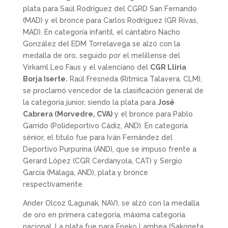
plata para Saúl Rodríguez del CGRD San Fernando
(MAD) y el bronce para Carlos Rodríguez (GR Rivas,
MAD). En categoría infantil, el cántabro Nacho
González del EDM Torrelavega se alzó con la
medalla de oro, seguido por el melillense del
Virkaml Leo Faus y el valenciano del
CGR Lliria
Borja Iserte.
Raúl Fresneda (Rítmica Talavera, CLM),
se proclamó vencedor de la clasificación general de
la categoría junior, siendo la plata para
José
Cabrera (Morvedre, CVA)
y el bronce para Pablo
Garrido (Polideportivo Cádiz, AND). En categoría
sénior, el titulo fue para Iván Fernández del
Deportivo Purpurina (AND), que se impuso frente a
Gerard López (CGR Cerdanyola, CAT) y Sergio
García (Málaga, AND), plata y bronce
respectivamente.
Ander Olcoz (Lagunak, NAV), se alzó con la medalla
de oro en primera categoría, máxima categoría
nacional. La plata fue para Eneko Lambea (Sakoneta,