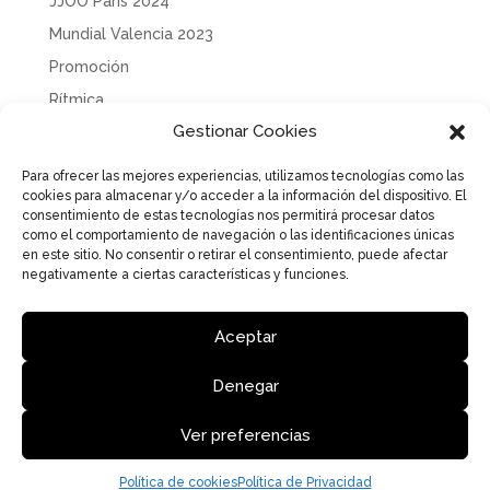
JJOO París 2024
Mundial Valencia 2023
Promoción
Rítmica
Gestionar Cookies
Sin categoría
Solidaridad
Para ofrecer las mejores experiencias, utilizamos tecnologías como las
cookies para almacenar y/o acceder a la información del dispositivo. El
Tecnificación
consentimiento de estas tecnologías nos permitirá procesar datos
Uncategorized
como el comportamiento de navegación o las identificaciones únicas
en este sitio. No consentir o retirar el consentimiento, puede afectar
negativamente a ciertas características y funciones.
Aceptar
Aviso Legal
Política de Privacidad
Política de cookies
Denegar
Ver preferencias
Federació de Gimnàstica de la Comunitat Valenciana | Diseño
y desarrollo DIGVAL COMUNICACIÓN
Política de cookies
Política de Privacidad