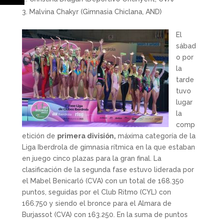
Malvina Chakyr (Gimnasia Chiclana, AND)
El
sábad
o por
la
tarde
tuvo
lugar
la
comp
etición de
primera división,
máxima categoría de la
Liga Iberdrola de gimnasia rítmica en la que estaban
en juego cinco plazas para la gran final. La
clasificación de la segunda fase estuvo liderada por
el Mabel Benicarló (CVA) con un total de 168.350
puntos, seguidas por el Club Ritmo (CYL) con
166.750 y siendo el bronce para el Almara de
Burjassot (CVA) con 163.250. En la suma de puntos