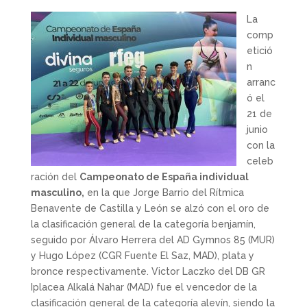
La
comp
etició
n
arranc
ó el
21 de
junio
con la
celeb
ración del
Campeonato de España individual
masculino,
en la que Jorge Barrio del Rítmica
Benavente de Castilla y León se alzó con el oro de
la clasificación general de la categoría benjamín,
seguido por Álvaro Herrera del AD Gymnos 85 (MUR)
y Hugo López (CGR Fuente El Saz, MAD), plata y
bronce respectivamente. Victor Laczko del DB GR
Iplacea Alkalá Nahar (MAD) fue el vencedor de la
clasificación general de la categoría alevín, siendo la