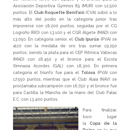
Asociación Deportiva Gymnos 85 (MUR) con 12.500
puntos. El
Club Roquette Benifaió
(CVA) subió a lo
más alto del podio en la categoría junior tras
imponerse con 18.200 puntos, seguidas por el CG
Logroño (RIO) con 13.100 y el CGR Algete (MAD) con
13.050. En categoría senior, el
Club Ipurúa
(PVA) se
alzó con la medalla de oro tras sumar 19.250
puntos, siendo la plata para el CEP Rítmica Vallecas
(MAD) con 18.450 y el bronce para el Escola
Ximnasia Acordes (GAL) con 18.300. En primera
categoría el triunfo fue para el
Tolosa
(PVA) con
17.550 puntos, mientras que el Club Alaia (NAV) se
proclamaba subcampeón con 16.750 y el bronce fue
para Castilla la Mancha de la mano del Club Palas
E.C. con 13.400 puntos.
Para finalizar,
tuvo lugar
la
Copa de la
Reina
en la que