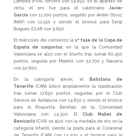
Lambea (PVA), tercero con 14.850. En el aparato de
cinta, el oro fue para el valenciano
Javier
García
con 11.200 puntos, seguido por Ander Olcoz
(NAV) con 11.150 y siendo el bronce para Sergi
Buigues (CLM) con 9.650.
El miércoles dio comienzo la
1ª fase de la Copa de
España de conjuntos
, en la que la Comunidad
Valenciana se alzó con el triunfo tras sumar 60.450
puntos, seguida por Madrid, con 52.700 y Navarra
con 50.800.
En la categoría alevín, el
Batistana de
Tenerife
(CAN) lideró ampliamente la clasificación
tras sumar 17.650 puntos, seguidas por el Club
Séneca de Andalucía con 14.850 y siendo el bronce
para el Roquette Benifaió de la Comunidad
Valenciana con 14.300. El
Club Mabel de
Benicarló
(CVA) se alzó con la medalla de oro en la
categoría infantil, siendo la plata para el Corarenal
de Tenerife (CAN) con 14.400 y el bronce para la