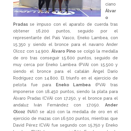
ciano
Álvar
o
Pradas
se impuso con el aparato de cuerda tras
obtener 16.200 puntos, seguido por el
representante del País Vasco, Eneko Lambea, con
15.350 y siendo el bronce para el navarro Ander
Olcoz con 14.900.
Álvaro Pino
se colgó la medalla
de oro tras conseguir 15.600 puntos, seguido de
muy cerca por Eneko Lambea (PVA) con 15.500 y
siendo el bronce para el catalán Ángel Darío
Rodríguez con 14.800. El triunfo en el ejercicio de
pelota fue para
Eneko Lambea
(PVA) tras
imponerse con 18.450 puntos, siendo la plata para
Álvaro Pradas (CVA) con 17.250, y el bronce para el
andaluz Iván Fernández con 17.050.
Ander
Olcoz
(NAV) se alzó con la medalla de oro en el
ejercicio de mazas con 16.500 puntos, mientras que
David Pérez (CVA) fue segundo con 15.750 y Eneko