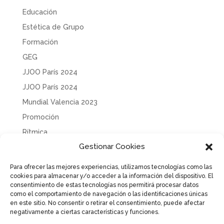
Educación
Estética de Grupo
Formación
GEG
JJOO París 2024
JJOO París 2024
Mundial Valencia 2023
Promoción
Rítmica
Gestionar Cookies
Sin categoría
Solidaridad
Para ofrecer las mejores experiencias, utilizamos tecnologías como las
cookies para almacenar y/o acceder a la información del dispositivo. El
Tecnificación
consentimiento de estas tecnologías nos permitirá procesar datos
Uncategorized
como el comportamiento de navegación o las identificaciones únicas
en este sitio. No consentir o retirar el consentimiento, puede afectar
negativamente a ciertas características y funciones.