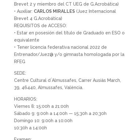
Brevet 2 y miembro del CT UEG de G.Acrobática)
• Auxiliar:
CARLOS MIRALLES
(Juez Internacional
Brevet 4 G.Acrobática)
REQUISITOS de ACCESO:
• Estar en posesión del título de Graduado en ESO o
equivalente
• Tener licencia federativa nacional 2022 de
Entrenador/Juez@ y/o gimnasta homologada por la
RFEG
SEDE:
Centre Cultural d ́Almussafes, Carrer Ausiàs March,
39, 46440, Almussafes, València.
HORARIOS:
Viernes 8: 15:00h a 21:00h
Sábado 9: 9:00h a 14:00h — 15;30h a 20;30h
Domingo 10: 9:00h a 10:00h
10:30h a 14:00h
Examen: