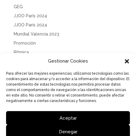
GEG
JJOO París 2024
JJOO París 2024
Mundial Valencia 2023
Promoción
Rítmica
Gestionar Cookies
Sin categoría
Solidaridad
Para ofrecer las mejores experiencias, utilizamos tecnologías como las
cookies para almacenar y/o acceder a la información del dispositivo. El
Tecnificación
consentimiento de estas tecnologías nos permitirá procesar datos
Uncategorized
como el comportamiento de navegación o las identificaciones únicas
en este sitio. No consentir o retirar el consentimiento, puede afectar
negativamente a ciertas características y funciones.
Aceptar
Aviso Legal
Política de Privacidad
Política de cookies
Denegar