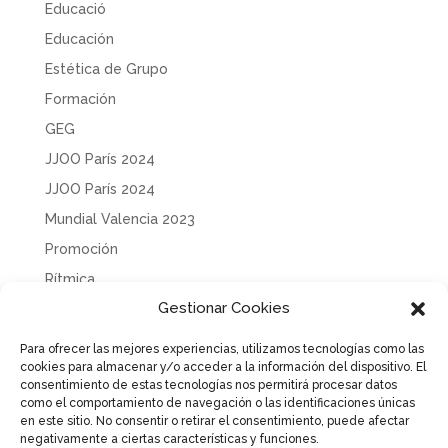
Educació
Educación
Estética de Grupo
Formación
GEG
JJOO París 2024
JJOO París 2024
Mundial Valencia 2023
Promoción
Rítmica
Gestionar Cookies
Sin categoría
Solidaridad
Para ofrecer las mejores experiencias, utilizamos tecnologías como las
cookies para almacenar y/o acceder a la información del dispositivo. El
Tecnificación
consentimiento de estas tecnologías nos permitirá procesar datos
Uncategorized
como el comportamiento de navegación o las identificaciones únicas
en este sitio. No consentir o retirar el consentimiento, puede afectar
negativamente a ciertas características y funciones.