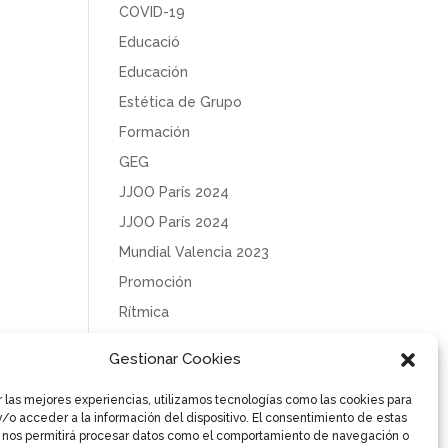
COVID-19
Educació
Educación
Estética de Grupo
Formación
GEG
JJOO París 2024
JJOO París 2024
Mundial Valencia 2023
Promoción
Rítmica
Sin categoría
Gestionar Cookies
Solidaridad
r las mejores experiencias, utilizamos tecnologías como las cookies para
Tecnificación
/o acceder a la información del dispositivo. El consentimiento de estas
Uncategorized
 nos permitirá procesar datos como el comportamiento de navegación o