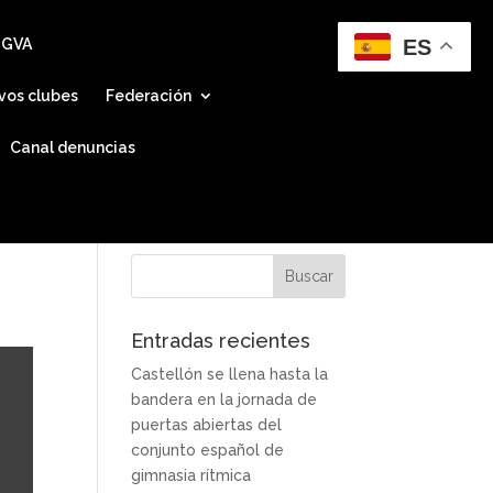
ES
 GVA
vos clubes
Federación
Canal denuncias
Entradas recientes
Castellón se llena hasta la
bandera en la jornada de
puertas abiertas del
conjunto español de
gimnasia rítmica