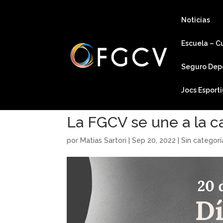
Noticias
Escuela – C
Seguro Dep
Jocs Esport
La FGCV se une a la 
por
Matias Sartori
|
Sep 20, 2022
|
Sin categorí