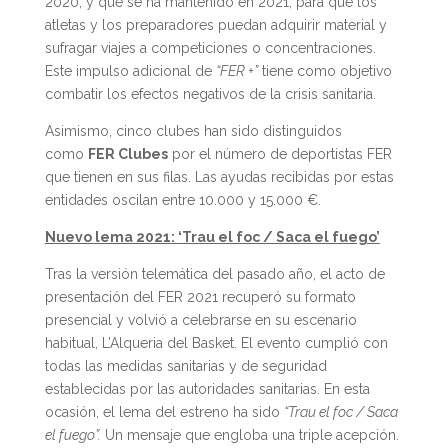
2020, y que se ha mantenido en 2021, para que los
atletas y los preparadores puedan adquirir material y
sufragar viajes a competiciones o concentraciones.
Este impulso adicional de
“FER +”
tiene como objetivo
combatir los efectos negativos de la crisis sanitaria.
Asimismo, cinco clubes han sido distinguidos
como
FER Clubes
por el número de deportistas FER
que tienen en sus filas. Las ayudas recibidas por estas
entidades oscilan entre 10.000 y 15.000 €.
Nuevo lema 2021: ‘Trau el foc / Saca el fuego’
Tras la versión telemática del pasado año, el acto de
presentación del FER 2021 recuperó su formato
presencial y volvió a celebrarse en su escenario
habitual, L’Alqueria del Basket. El evento cumplió con
todas las medidas sanitarias y de seguridad
establecidas por las autoridades sanitarias. En esta
ocasión, el lema del estreno ha sido
“Trau el foc / Saca
el fuego”.
Un mensaje que engloba una triple acepción.