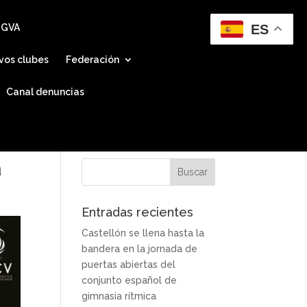
ES
 GVA
vos clubes
Federación
Canal denuncias
a
Entradas recientes
Castellón se llena hasta la
bandera en la jornada de
puertas abiertas del
conjunto español de
gimnasia rítmica