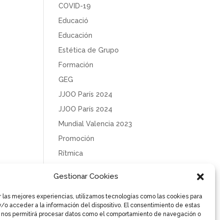
COVID-19
Educació
Educación
Estética de Grupo
Formación
GEG
JJOO París 2024
JJOO París 2024
Mundial Valencia 2023
Promoción
Rítmica
Sin categoría
Gestionar Cookies
Solidaridad
r las mejores experiencias, utilizamos tecnologías como las cookies para
Tecnificación
/o acceder a la información del dispositivo. El consentimiento de estas
Uncategorized
 nos permitirá procesar datos como el comportamiento de navegación o