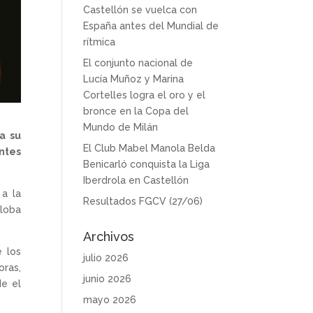
Castellón se vuelca con
España antes del Mundial de
rítmica
El conjunto nacional de
Lucía Muñoz y Marina
Cortelles logra el oro y el
bronce en la Copa del
Mundo de Milán
a su
El Club Mabel Manola Belda
ntes
Benicarló conquista la Liga
Iberdrola en Castellón
a la
Resultados FGCV (27/06)
globa
Archivos
e los
julio 2026
oras,
junio 2026
de el
mayo 2026