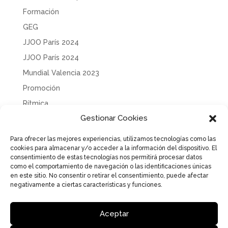
Formación
GEG
JJOO París 2024
JJOO París 2024
Mundial Valencia 2023
Promoción
Rítmica
Gestionar Cookies
Sin categoría
Solidaridad
Para ofrecer las mejores experiencias, utilizamos tecnologías como las
cookies para almacenar y/o acceder a la información del dispositivo. El
Tecnificación
consentimiento de estas tecnologías nos permitirá procesar datos
Uncategorized
como el comportamiento de navegación o las identificaciones únicas
en este sitio. No consentir o retirar el consentimiento, puede afectar
negativamente a ciertas características y funciones.
Aceptar
Aviso Legal
Política de Privacidad
Política de cookies