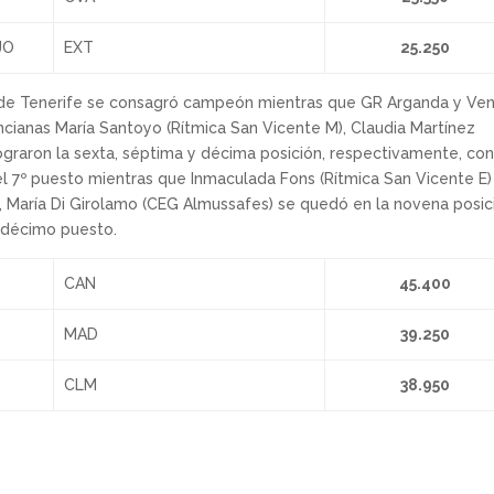
JO
EXT
25.250
ana de Tenerife se consagró campeón mientras que GR Arganda y Ve
ncianas María Santoyo (Rítmica San Vicente M), Claudia Martínez
ograron la sexta, séptima y décima posición, respectivamente, con
el 7º puesto mientras que Inmaculada Fons (Rítmica San Vicente E)
te, María Di Girolamo (CEG Almussafes) se quedó en la novena posic
l décimo puesto.
CAN
45.400
MAD
39.250
CLM
38.950