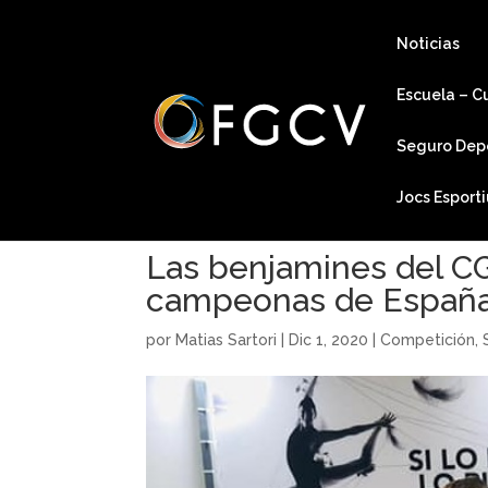
Noticias
Escuela – C
Seguro Dep
Jocs Esport
Las benjamines del C
campeonas de Españ
por
Matias Sartori
|
Dic 1, 2020
|
Competición
,