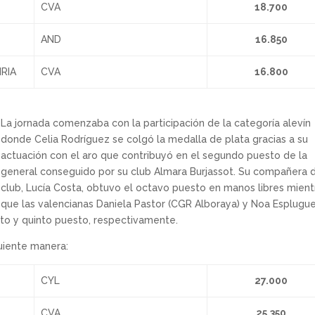
CVA
18.700
AND
16.850
IRIA
CVA
16.800
La jornada comenzaba con la participación de la categoría alevín
donde Celia Rodríguez se colgó la medalla de plata gracias a su
actuación con el aro que contribuyó en el segundo puesto de la
general conseguido por su club Almara Burjassot. Su compañera 
club, Lucía Costa, obtuvo el octavo puesto en manos libres mient
que las valencianas Daniela Pastor (CGR Alboraya) y Noa Esplugu
to y quinto puesto, respectivamente.
guiente manera:
CYL
27.000
CVA
25.350