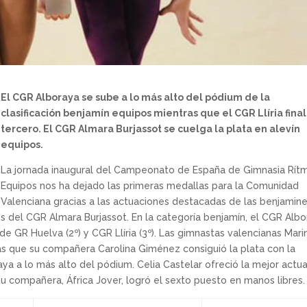
El CGR Alboraya se sube a lo más alto del pódium de la
clasificación benjamín equipos mientras que el CGR Llíria final
tercero. El CGR Almara Burjassot se cuelga la plata en alevín
equipos.
La jornada inaugural del Campeonato de España de Gimnasia Rít
Equipos nos ha dejado las primeras medallas para la Comunidad
Valenciana gracias a las actuaciones destacadas de las benjamin
es del CGR Almara Burjassot. En la categoría benjamín, el CGR Alb
GR Huelva (2º) y CGR Llíria (3º). Las gimnastas valencianas Mari
as que su compañera Carolina Giménez consiguió la plata con la
ya a lo más alto del pódium. Celia Castelar ofreció la mejor actu
su compañera, África Jover, logró el sexto puesto en manos libres.