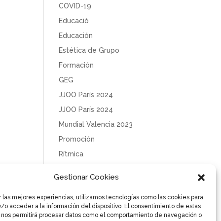
COVID-19
Educació
Educación
Estética de Grupo
Formación
GEG
JJOO París 2024
JJOO París 2024
Mundial Valencia 2023
Promoción
Rítmica
Sin categoría
Gestionar Cookies
Solidaridad
r las mejores experiencias, utilizamos tecnologías como las cookies para
Tecnificación
/o acceder a la información del dispositivo. El consentimiento de estas
Uncategorized
 nos permitirá procesar datos como el comportamiento de navegación o