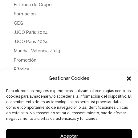
Estética de Grupo
Formación
GEG
JJOO París 2024
JJOO París 2024
Mundial Valencia 2023
Promoción
Rítmica
Gestionar Cookies
Sin categoría
Solidaridad
Para ofrecer las mejores experiencias, utilizamos tecnologías como las
cookies para almacenar y/o acceder a la información del dispositivo. El
Tecnificación
consentimiento de estas tecnologías nos permitirá procesar datos
Uncategorized
como el comportamiento de navegación o las identificaciones únicas
en este sitio. No consentir o retirar el consentimiento, puede afectar
negativamente a ciertas características y funciones.
Aceptar
Aviso Legal
Política de Privacidad