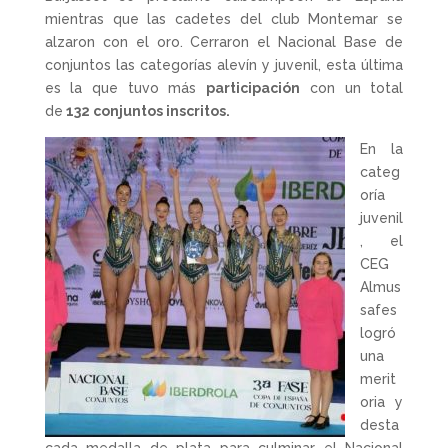
mientras que las cadetes del club Montemar se
alzaron con el oro. Cerraron el Nacional Base de
conjuntos las categorías alevín y juvenil, esta última
es la que tuvo más
participación
con un total
de
132 conjuntos inscritos.
En la
categ
oría
juvenil
, el
CEG
Almus
safes
logró
una
merit
oria y
desta
cada medalla de plata para culminar el Nacional