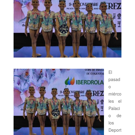
El
pasad
o
miérco
les el
Palaci
o de
los
Deport