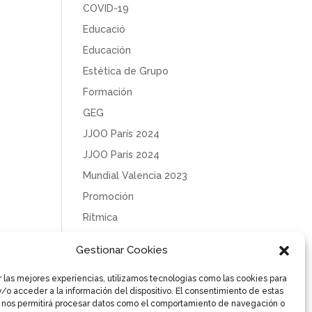
COVID-19
Educació
Educación
Estética de Grupo
Formación
GEG
JJOO París 2024
JJOO París 2024
Mundial Valencia 2023
Promoción
Rítmica
Sin categoría
Gestionar Cookies
Solidaridad
r las mejores experiencias, utilizamos tecnologías como las cookies para
Tecnificación
/o acceder a la información del dispositivo. El consentimiento de estas
Uncategorized
 nos permitirá procesar datos como el comportamiento de navegación o