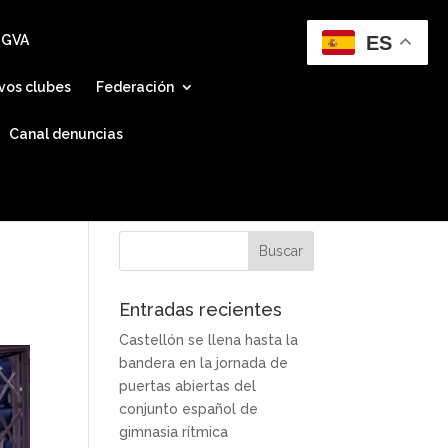
ES
 GVA
vos clubes
Federación
Canal denuncias
Entradas recientes
Castellón se llena hasta la
bandera en la jornada de
puertas abiertas del
conjunto español de
gimnasia rítmica