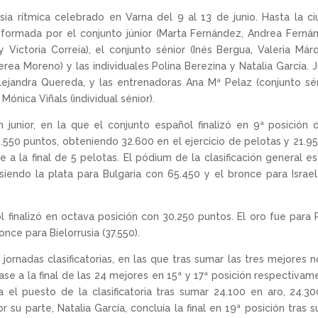
a rítmica celebrado en Varna del 9 al 13 de junio. Hasta la c
formada por el conjunto júnior (Marta Fernández, Andrea Ferná
 y Victoria Correia), el conjunto sénior (Inés Bergua, Valeria Már
erea Moreno) y las individuales Polina Berezina y Natalia García. 
Alejandra Quereda, y las entrenadoras Ana Mª Pelaz (conjunto sén
Mónica Viñals (individual sénior).
 junior, en la que el conjunto español finalizó en 9ª posición 
54.550 puntos, obteniendo 32.600 en el ejercicio de pelotas y 21.9
e a la final de 5 pelotas. El pódium de la clasificación general e
siendo la plata para Bulgaria con 65.450 y el bronce para Israe
l finalizó en octava posición con 30.250 puntos. El oro fue para 
once para Bielorrusia (37.550).
jornadas clasificatorias, en las que tras sumar las tres mejores n
ase a la final de las 24 mejores en 15ª y 17ª posición respectivam
aba el puesto de la clasificatoria tras sumar 24.100 en aro, 24.3
 su parte, Natalia García, concluía la final en 19ª posición tras 