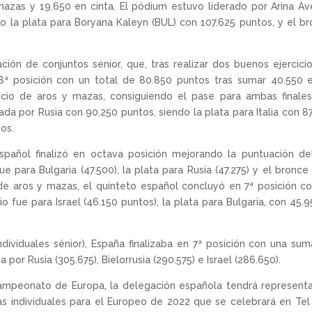
mazas y 19.650 en cinta. El pódium estuvo liderado por Arina Av
o la plata para Boryana Kaleyn (BUL) con 107.625 puntos, y el b
ación de conjuntos sénior, que, tras realizar dos buenos ejercicio
en 8ª posición con un total de 80.850 puntos tras sumar 40.550 
cicio de aros y mazas, consiguiendo el pase para ambas finale
rada por Rusia con 90.250 puntos, siendo la plata para Italia con 8
os.
spañol finalizó en octava posición mejorando la puntuación de
ue para Bulgaria (47.500), la plata para Rusia (47.275) y el bronce
xto de aros y mazas, el quinteto español concluyó en 7ª posición c
o fue para Israel (46.150 puntos), la plata para Bulgaria, con 45.9
individuales sénior), España finalizaba en 7ª posición con una su
 por Rusia (305.675), Bielorrusia (290.575) e Israel (286.650).
 Campeonato de Europa, la delegación española tendrá represent
s individuales para el Europeo de 2022 que se celebrará en Tel