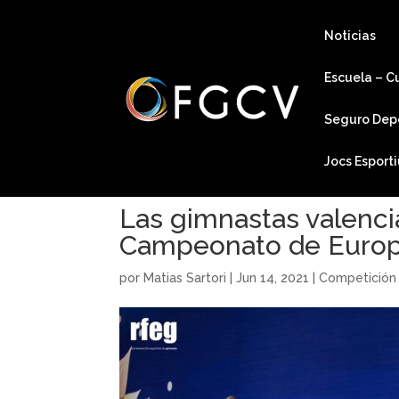
Noticias
Escuela – C
Seguro Dep
Jocs Esport
Las gimnastas valencia
Campeonato de Europ
por
Matias Sartori
|
Jun 14, 2021
|
Competición