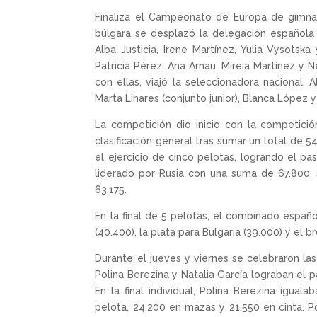
Finaliza el Campeonato de Europa de gimnasi
búlgara se desplazó la delegación española 
Alba Justicia, Irene Martínez, Yulia Vysotska
Patricia Pérez, Ana Arnau, Mireia Martínez y N
con ellas, viajó la seleccionadora nacional, 
Marta Linares (conjunto junior), Blanca López y 
La competición dio inicio con la competición
clasificación general tras sumar un total de 
el ejercicio de cinco pelotas, logrando el pas
liderado por Rusia con una suma de 67.800, 
63.175.
En la final de 5 pelotas, el combinado españo
(40.400), la plata para Bulgaria (39.000) y el br
Durante el jueves y viernes se celebraron las 
Polina Berezina y Natalia García lograban el p
En la final individual, Polina Berezina igual
pelota, 24.200 en mazas y 21.550 en cinta. Por