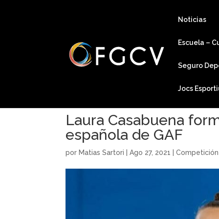
Noticias
Escuela – C
Seguro Dep
Jocs Esport
Laura Casabuena forma
española de GAF
por
Matias Sartori
|
Ago 27, 2021
|
Competición