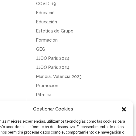
COVID-19
Educació
Educación
Estética de Grupo
Formación
GEG
JJOO París 2024
JJOO París 2024
Mundial Valencia 2023
Promoción
Rítmica
Sin categoría
Gestionar Cookies
Solidaridad
r las mejores experiencias, utilizamos tecnologías como las cookies para
Tecnificación
/o acceder a la información del dispositivo. El consentimiento de estas
Uncategorized
 nos permitirá procesar datos como el comportamiento de navegación o