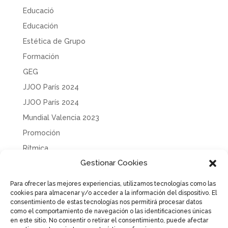
Educació
Educación
Estética de Grupo
Formación
GEG
JJOO París 2024
JJOO París 2024
Mundial Valencia 2023
Promoción
Rítmica
Gestionar Cookies
Sin categoría
Solidaridad
Para ofrecer las mejores experiencias, utilizamos tecnologías como las
cookies para almacenar y/o acceder a la información del dispositivo. El
Tecnificación
consentimiento de estas tecnologías nos permitirá procesar datos
Uncategorized
como el comportamiento de navegación o las identificaciones únicas
en este sitio. No consentir o retirar el consentimiento, puede afectar